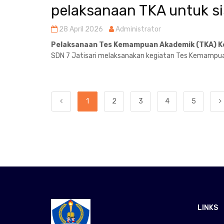
pelaksanaan TKA untuk si
28 April 2026
Administrator
Pelaksanaan Tes Kemampuan Akademik (TKA) Kel
SDN 7 Jatisari melaksanakan kegiatan Tes Kemampua
1
2
3
4
5
LINKS