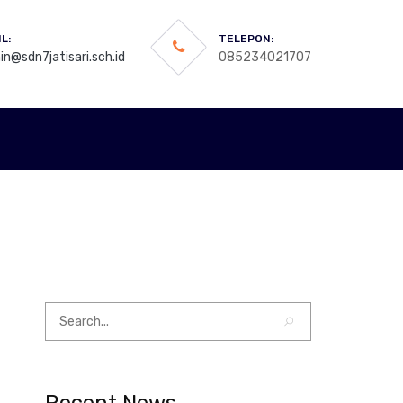
L:
TELEPON:
n@sdn7jatisari.sch.id
085234021707